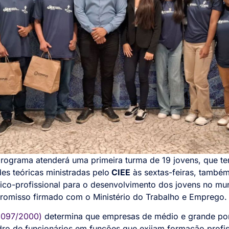
programa atenderá uma primeira turma de 19 jovens, que te
des teóricas ministradas pelo
CIEE
às sextas-feiras, também
co-profissional para o desenvolvimento dos jovens no mu
omisso firmado com o Ministério do Trabalho e Emprego.
.097/2000)
determina que empresas de médio e grande por
o de funcionários em funções que exijam formação profis