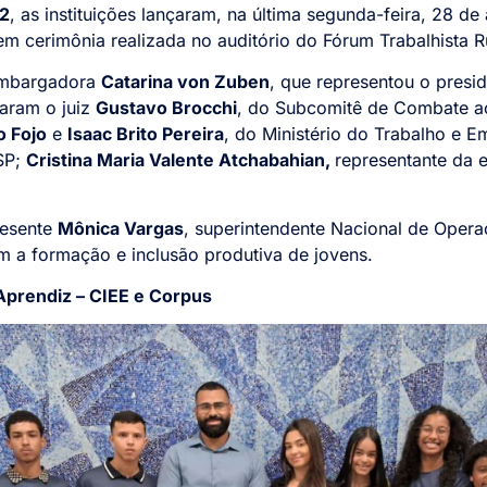
-2
, as instituições lançaram, na última segunda-feira, 28 de
 em cerimônia realizada no auditório do Fórum Trabalhista 
sembargadora
Catarina von Zuben
, que representou o pres
aram o juiz
Gustavo Brocchi
, do
Subcomitê de Combate ao 
o Fojo
e
Isaac Brito Pereira
, do Ministério do Trabalho e 
P;
Cristina Maria Valente Atchabahian,
representante da 
.
resente
Mônica Vargas
, superintendente Nacional de Oper
m a formação e inclusão produtiva de jovens.
prendiz – CIEE e Corpus