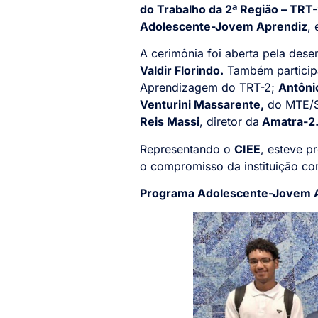
do Trabalho da 2ª Região – TRT
Adolescente-Jovem Aprendiz
,
A cerimônia foi aberta pela de
Valdir Florindo.
Também particip
Aprendizagem do TRT-2;
Antôni
Venturini Massarente,
do MTE/S
Reis Massi
, diretor da
Amatra-2
Representando o
CIEE
, esteve p
o compromisso da instituição co
Programa Adolescente-Jovem A