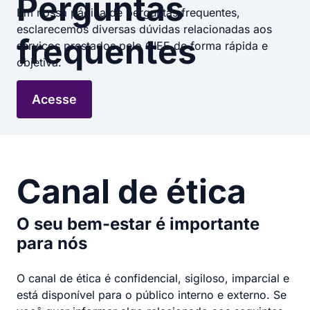
Perguntas
Em nossa página de perguntas frequentes,
esclarecemos diversas dúvidas relacionadas aos
frequentes
serviços prestados pelo CIEE de forma rápida e
objetiva.
Acesse
Canal de ética
O seu bem-estar é importante
para nós
O canal de ética é confidencial, sigiloso, imparcial e
está disponível para o público interno e externo. Se