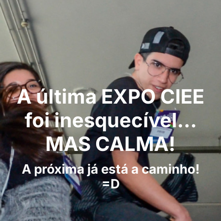
A última EXPO CIEE
foi inesquecível…
MAS CALMA!
A próxima já está a caminho!
=D