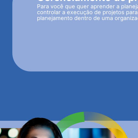
Para você que quer aprender a planejar
controlar a execução de projetos para 
planejamento dentro de uma organiz