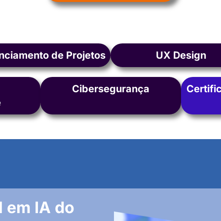
nciamento de Projetos
UX Design
Cibersegurança
Certifi
e
l em IA do