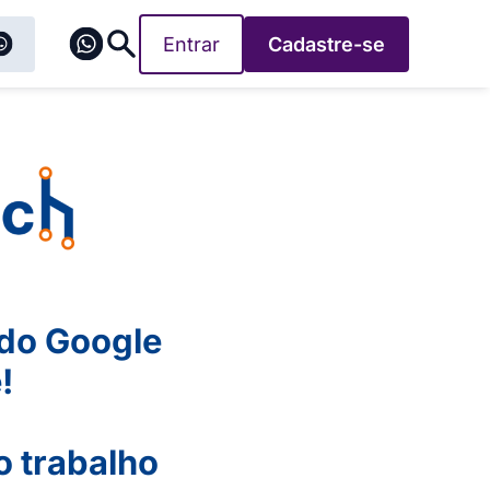
Entrar
Cadastre-se
 do Google
!
o trabalho