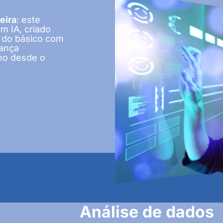
eira
: este
m IA, criado
m do básico com
iança
lho desde o
Análise de dados