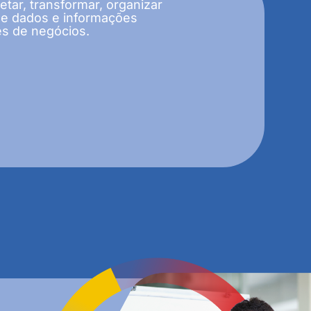
tar, transformar, organizar
de dados e informações
es de negócios.