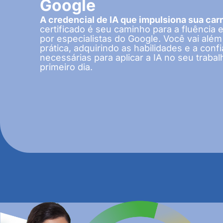
Google
A credencial de IA que impulsiona sua carr
certificado é seu caminho para a fluência e
por especialistas do Google. Você vai alé
prática, adquirindo as habilidades e a conf
necessárias para aplicar a IA no seu traba
primeiro dia.