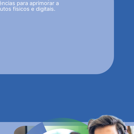
ncias para aprimorar a
os físicos e digitais.