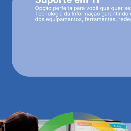
Opção perfeita para você que quer se
Tecnologia da Informação garantindo
dos equipamentos, ferramentas, rede