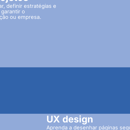
, definir estratégias e
garantir o
ação ou empresa.
UX design
Aprenda a desenhar páginas segu