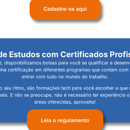
Cadastre-se aqui
de Estudos com Certificados Profi
 disponibilizamos bolsas para você se qualificar e desenv
nha certificação em diferentes programas que contam com 
entrar com tudo no mundo do trabalho.
no seu ritmo, são formações tech para você escolher a que
ionais. E não se preocupe, não é necessário ter experiência
áreas oferecidas, aproveite!
Leia o regulamento