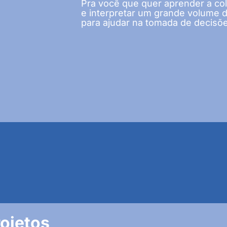
Pra você que quer aprender a cole
e interpretar um grande volume 
para ajudar na tomada de decisõ
ojetos