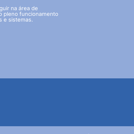
guir na área de
 o pleno funcionamento
s e sistemas.