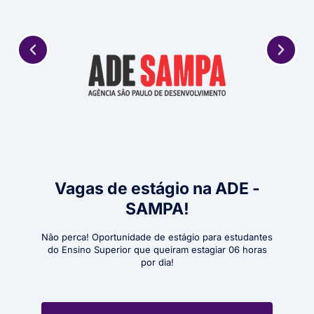
o
Vagas de estágio na ADE -
Va
a
SAMPA!
A opor
a
Méd
Não perca! Oportunidade de estágio para estudantes
do Ensino Superior que queiram estagiar 06 horas
, Você
por dia!
co ou
e do
eza.