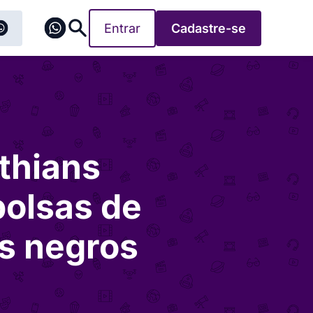
Entrar
Cadastre-se
thians
bolsas de
ns negros