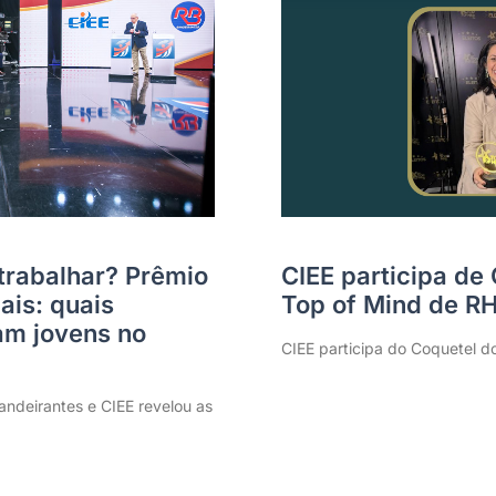
trabalhar? Prêmio
CIEE participa de
ais: quais
Top of Mind de R
m jovens no
CIEE participa do Coquetel d
ndeirantes e CIEE revelou as