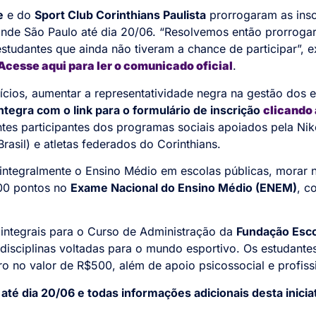
e
e do
Sport Club Corinthians Paulista
prorrogaram as insc
nde São Paulo até dia 20/06. “Resolvemos então prorrogar
studantes que ainda não tiveram a chance de participar”, e
Acesse aqui para ler o comunicado oficial
.
fícios, aumentar a representatividade negra na gestão dos 
ntegra com o link para o formulário de inscrição
clicando 
ntes participantes dos programas sociais apoiados pela Ni
Brasil) e atletas federados do Corinthians.
integralmente o Ensino Médio em escolas públicas, morar n
400 pontos no
Exame Nacional do Ensino Médio (ENEM)
, c
integrais para o Curso de Administração da
Fundação Escol
disciplinas voltadas para o mundo esportivo. Os estudant
ro no valor de R$500, além de apoio psicossocial e profis
até dia 20/06 e todas informações adicionais desta inicia