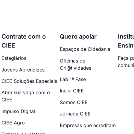
Contrate com o
Quero apoiar
Insti
CIEE
Ensin
Espaços de Cidadania
Estagiários
Faça p
Oficinas de
comuni
Cri@tividades
Jovens Aprendizes
Lab 1ª Fase
CIEE Soluções Especiais
Inclui CIEE
Abra sua vaga com o
CIEE
Somos CIEE
Impulso Digital
Jornada CIEE
CIEE Agro
Empresas que acreditam