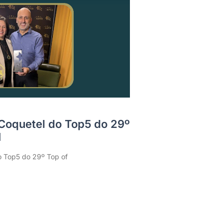
 Coquetel do Top5 do 29º
H
o Top5 do 29º Top of