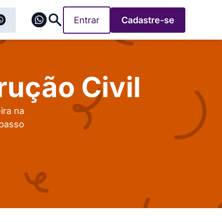
Entrar
Cadastre-se
rução Civil
ira na
 passo