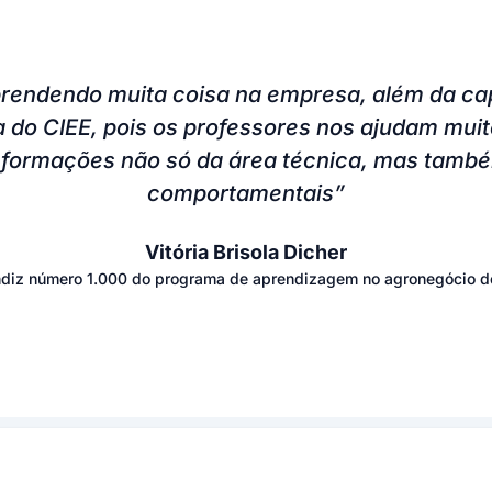
me tornei mais responsável e dou o meu melhor
colaborar com a empresa”
Mickael Pantoja Brito
Aprendiz no Grupo Líder