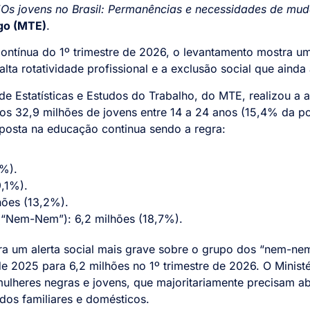
Os jovens no Brasil: Permanências e necessidades de mu
ego (MTE)
.
tínua do 1º trimestre de 2026, o levantamento mostra u
lta rotatividade profissional e a exclusão social que ainda
 de Estatísticas e Estudos do Trabalho, do MTE, realizou a
os 32,9 milhões de jovens entre 14 a 24 anos (15,4% da po
aposta na educação continua sendo a regra:
9%).
9,1%).
hões (13,2%).
“Nem-Nem”): 6,2 milhões (18,7%).
um alerta social mais grave sobre o grupo dos “nem-nem”,
de 2025 para 6,2 milhões no 1º trimestre de 2026. O Minist
mulheres negras e jovens, que majoritariamente precisam a
dos familiares e domésticos.