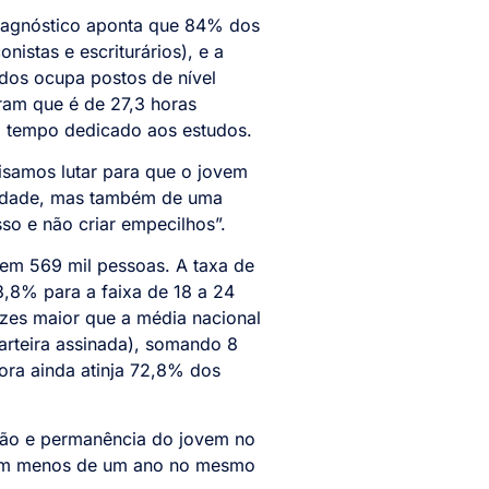
diagnóstico aponta que 84% dos
istas e escriturários), e a
idos ocupa postos de nível
ram que é de 27,3 horas
o tempo dedicado aos estudos.
isamos lutar para que o jovem
aridade, mas também de uma
sso e não criar empecilhos”.
 em 569 mil pessoas. A taxa de
,8% para a faixa de 18 a 24
ezes maior que a média nacional
arteira assinada), somando 8
ora ainda atinja 72,8% dos
nsão e permanência do jovem no
cem menos de um ano no mesmo