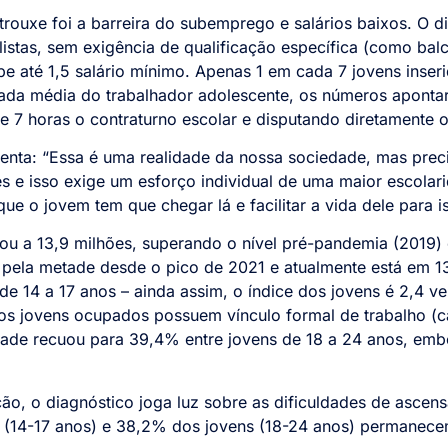
trouxe foi a barreira do subemprego e salários baixos. O 
stas, sem exigência de qualificação específica (como balcon
be até 1,5 salário mínimo. Apenas 1 em cada 7 jovens inser
rnada média do trabalhador adolescente, os números aponta
 7 horas o contraturno escolar e disputando diretamente 
nta: “Essa é uma realidade da nossa sociedade, mas prec
es e isso exige um esforço individual de uma maior escol
ue o jovem tem que chegar lá e facilitar a vida dele para i
ou a 13,9 milhões, superando o nível pré-pandemia (2019)
ela metade desde o pico de 2021 e atualmente está em 13
e 14 a 17 anos – ainda assim, o índice dos jovens é 2,4 v
s jovens ocupados possuem vínculo formal de trabalho (c
dade recuou para 39,4% entre jovens de 18 a 24 anos, emb
ão, o diagnóstico joga luz sobre as dificuldades de asce
 (14-17 anos) e 38,2% dos jovens (18-24 anos) permane