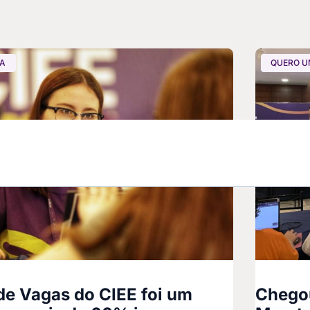
GA
QUERO U
de Vagas do CIEE foi um
Chegou