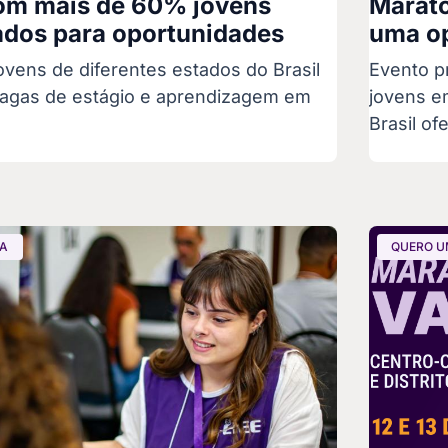
om mais de 60% jovens
Marato
dos para oportunidades
uma op
jovens de diferentes estados do Brasil
Evento pr
agas de estágio e aprendizagem em
jovens e
a
Brasil o
GA
QUERO U