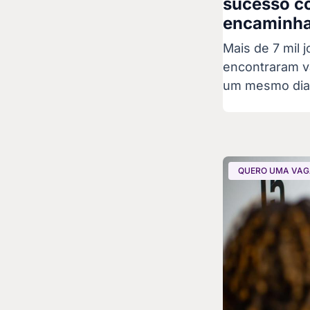
sucesso c
encaminha
Mais de 7 mil 
encontraram v
um mesmo di
QUERO UMA VA