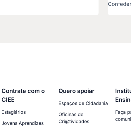
Confede
Contrate com o
Quero apoiar
Insti
CIEE
Ensin
Espaços de Cidadania
Estagiários
Faça p
Oficinas de
comuni
Cri@tividades
Jovens Aprendizes