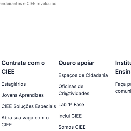
ndeirantes e CIEE revelou as
Contrate com o
Quero apoiar
Insti
CIEE
Ensin
Espaços de Cidadania
Estagiários
Faça p
Oficinas de
comuni
Cri@tividades
Jovens Aprendizes
Lab 1ª Fase
CIEE Soluções Especiais
Inclui CIEE
Abra sua vaga com o
CIEE
Somos CIEE