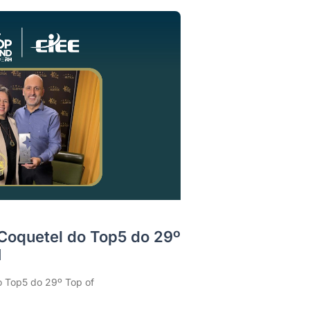
 Coquetel do Top5 do 29º
H
o Top5 do 29º Top of