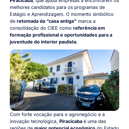
Piracicaba
, que ajuda empresas a encontrarem os
melhores candidatos para os programas de
Estágio e Aprendizagem. O momento simbólico
de
retomada da “casa antiga”
marca a
consolidação do CIEE como
referência em
formação profissional e oportunidades para a
juventude do interior paulista
.
Com forte vocação para o agronegócio e a
inovação tecnológica,
Piracicaba
é uma das
regiões de
maior potencial econômico
do Estado