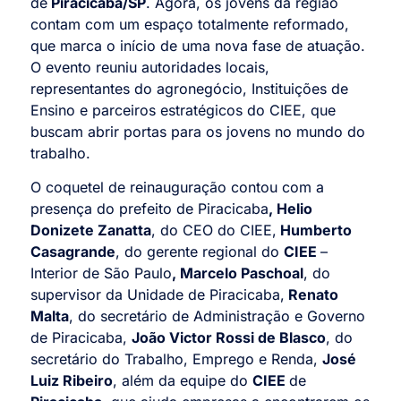
de
Piracicaba/SP
. Agora, os jovens da região
contam com um espaço totalmente reformado,
que marca o início de uma nova fase de atuação.
O evento reuniu autoridades locais,
representantes do agronegócio, Instituições de
Ensino e parceiros estratégicos do CIEE, que
buscam abrir portas para os jovens no mundo do
trabalho.
O coquetel de reinauguração contou com a
presença do prefeito de Piracicaba
, Helio
Donizete Zanatta
, do CEO do CIEE,
Humberto
Casagrande
, do gerente regional do
CIEE
–
Interior de São Paulo
, Marcelo Paschoal
, do
supervisor da Unidade de Piracicaba,
Renato
Malta
, do secretário de Administração e Governo
de Piracicaba,
João Victor Rossi de Blasco
, do
secretário do Trabalho, Emprego e Renda,
José
Luiz Ribeiro
, além da equipe do
CIEE
de