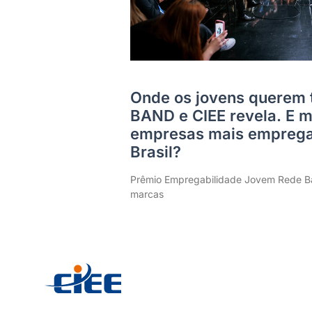
Onde os jovens querem 
BAND e CIEE revela. E m
empresas mais emprega
Brasil?
Prêmio Empregabilidade Jovem Rede Ba
marcas