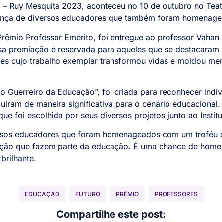
 – Ruy Mesquita 2023, aconteceu no 10 de outubro no Tea
sença de diversos educadores que também foram homenage
 Prêmio Professor Emérito, foi entregue ao professor Vahan
Essa premiação é reservada para aqueles que se destacaram 
res cujo trabalho exemplar transformou vidas e moldou me
io Guerreiro da Educação”, foi criada para reconhecer in
buíram de maneira significativa para o cenário educacional.
e foi escolhida por seus diversos projetos junto ao Instit
rsos educadores que foram homenageados com um troféu 
cação que fazem parte da educação. É uma chance de home
brilhante.
EDUCAÇÃO
FUTURO
PRÊMIO
PROFESSORES
Compartilhe este post: