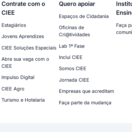
Contrate com o
Quero apoiar
Insti
CIEE
Ensin
Espaços de Cidadania
Estagiários
Faça p
Oficinas de
comuni
Cri@tividades
Jovens Aprendizes
Lab 1ª Fase
CIEE Soluções Especiais
Inclui CIEE
Abra sua vaga com o
CIEE
Somos CIEE
Impulso Digital
Jornada CIEE
CIEE Agro
Empresas que acreditam
Turismo e Hotelaria
Faça parte da mudança