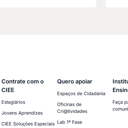
Contrate com o
Quero apoiar
Insti
CIEE
Ensin
Espaços de Cidadania
Estagiários
Faça p
Oficinas de
comuni
Cri@tividades
Jovens Aprendizes
Lab 1ª Fase
CIEE Soluções Especiais