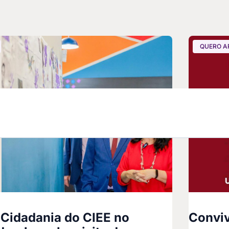
QUERO A
 Cidadania do CIEE no
Conviv