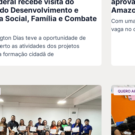
deral recebe visita do
aprova
 do Desenvolvimento e
Amazo
a Social, Família e Combate
Com uma 
vaga no 
ngton Dias teve a oportunidade de
rto as atividades dos projetos
a formação cidadã de
QUERO A