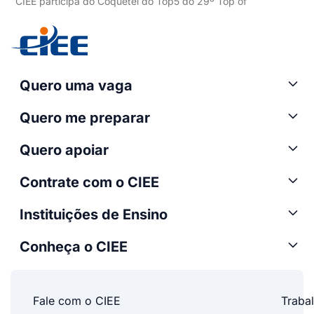
CIEE participa do Coquetel do Top5 do 29º Top of
Quero uma vaga
Quero me preparar
Quero apoiar
Contrate com o CIEE
Instituições de Ensino
Conheça o CIEE
Fale com o CIEE
Traba