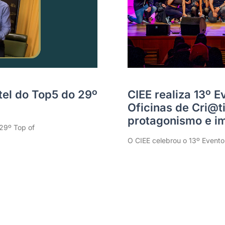
tel do Top5 do 29º
CIEE realiza 13º 
Oficinas de Cri@
protagonismo e im
 29º Top of
O CIEE celebrou o 13º Evento