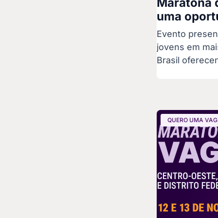
Maratona 
uma oportu
Evento presenc
jovens em mai
Brasil oferece
QUERO UMA VA