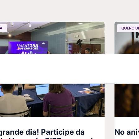
GA
QUERO U
rande dia! Participe da
No ani