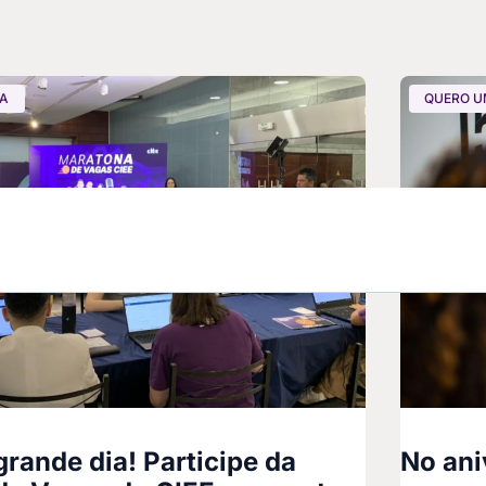
GA
QUERO U
rande dia! Participe da
No ani