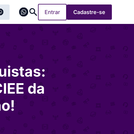
Entrar
Cadastre-se
uistas:
CIEE da
ão!