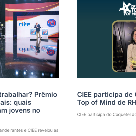
trabalhar? Prêmio
CIEE participa de
ais: quais
Top of Mind de R
m jovens no
CIEE participa do Coquetel d
ndeirantes e CIEE revelou as