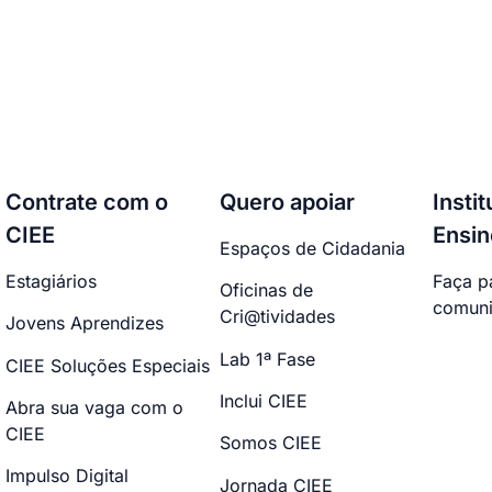
Contrate com o
Quero apoiar
Insti
CIEE
Ensin
Espaços de Cidadania
Estagiários
Faça p
Oficinas de
comuni
Cri@tividades
Jovens Aprendizes
Lab 1ª Fase
CIEE Soluções Especiais
Inclui CIEE
Abra sua vaga com o
CIEE
Somos CIEE
Impulso Digital
Jornada CIEE