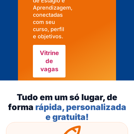
de Estágio e
Aprendizagem,
conectadas
com seu
curso, perfil
e objetivos.
Vitrine
de
vagas
Tudo em um só lugar, de
forma
rápida, personalizada
e gratuita!