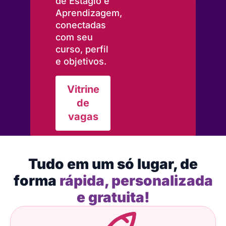
de Estágio e
Aprendizagem,
conectadas
com seu
curso, perfil
e objetivos.
Vitrine
de
vagas
Tudo em um só lugar, de
forma
rápida, personalizada
e gratuita!