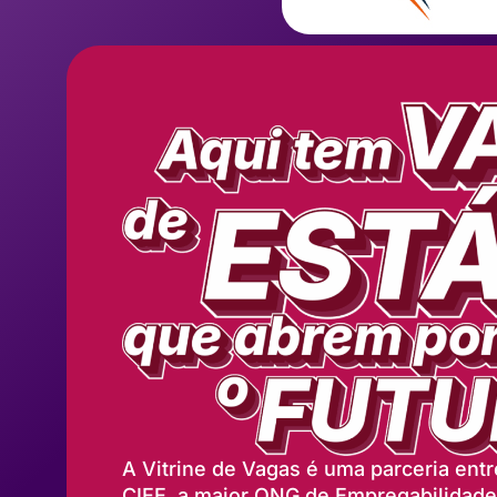
A Vitrine de Vagas é uma parceria entr
CIEE, a maior ONG de Empregabilidad