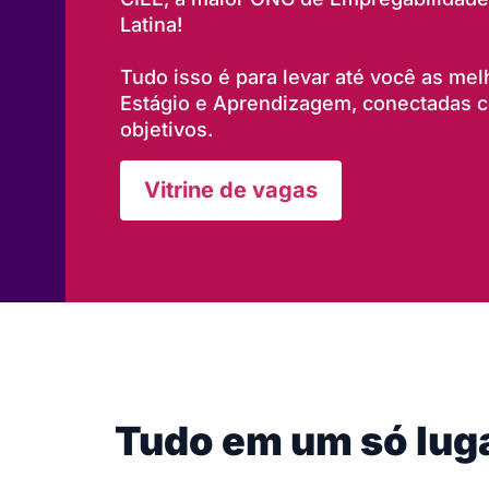
Latina!
Tudo isso é para levar até você as me
Estágio e Aprendizagem, conectadas co
objetivos.
Vitrine de vagas
Tudo em um só lug