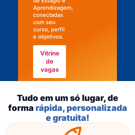
de Estágio e
Aprendizagem,
conectadas
com seu
curso, perfil
e objetivos.
Vitrine
de
vagas
Tudo em um só lugar, de
forma
rápida, personalizada
e gratuita!