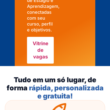
de Estágio e
Aprendizagem,
conectadas
com seu
curso, perfil
e objetivos.
Vitrine
de
vagas
Tudo em um só lugar, de
forma
rápida, personalizada
e gratuita!