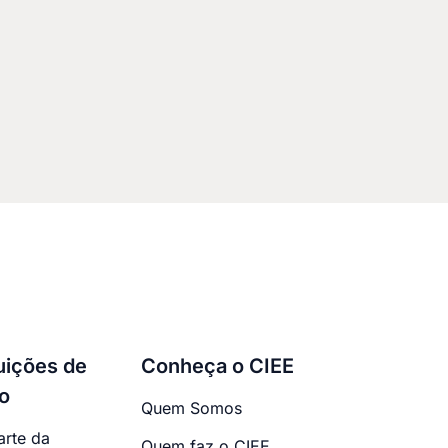
tuições de
Conheça o CIEE
o
Quem Somos
arte da
Quem faz o CIEE