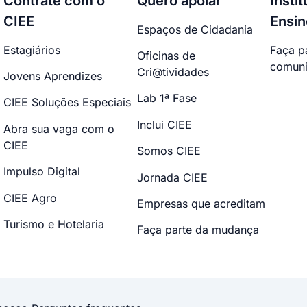
Contrate com o
Quero apoiar
Insti
CIEE
Ensin
Espaços de Cidadania
Estagiários
Faça p
Oficinas de
comuni
Cri@tividades
Jovens Aprendizes
Lab 1ª Fase
CIEE Soluções Especiais
Inclui CIEE
Abra sua vaga com o
CIEE
Somos CIEE
Impulso Digital
Jornada CIEE
CIEE Agro
Empresas que acreditam
Turismo e Hotelaria
Faça parte da mudança