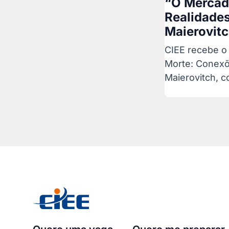
“O Mercad
Realidades
Maierovit
CIEE recebe o
Morte: Conexõ
Maierovitch, c