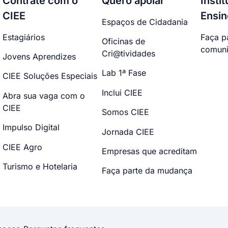
Contrate com o
Quero apoiar
Insti
CIEE
Ensin
Espaços de Cidadania
Estagiários
Faça p
Oficinas de
comuni
Cri@tividades
Jovens Aprendizes
Lab 1ª Fase
CIEE Soluções Especiais
Inclui CIEE
Abra sua vaga com o
CIEE
Somos CIEE
Impulso Digital
Jornada CIEE
CIEE Agro
Empresas que acreditam
Turismo e Hotelaria
Faça parte da mudança