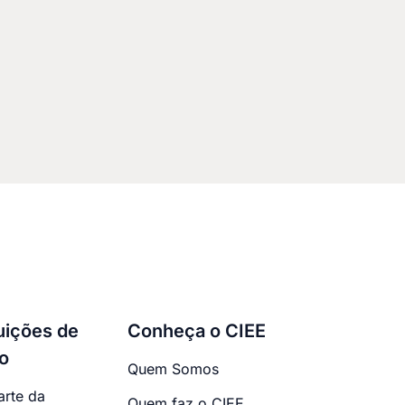
tuições de
Conheça o CIEE
o
Quem Somos
arte da
Quem faz o CIEE