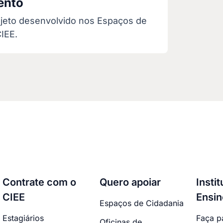
ento
jeto desenvolvido nos Espaços de
IEE.
Contrate com o
Quero apoiar
Insti
CIEE
Ensin
Espaços de Cidadania
Estagiários
Faça p
Oficinas de