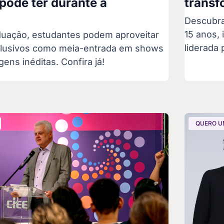
pode ter durante a
transf
o
Descubra
15 anos,
duação, estudantes podem aproveitar
liderada 
clusivos como meia-entrada em shows
ens inéditas. Confira já!
QUERO U