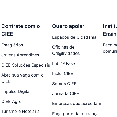
Contrate com o
Quero apoiar
Insti
CIEE
Ensin
Espaços de Cidadania
Estagiários
Faça p
Oficinas de
comuni
Cri@tividades
Jovens Aprendizes
Lab 1ª Fase
CIEE Soluções Especiais
Inclui CIEE
Abra sua vaga com o
CIEE
Somos CIEE
Impulso Digital
Jornada CIEE
CIEE Agro
Empresas que acreditam
Turismo e Hotelaria
Faça parte da mudança