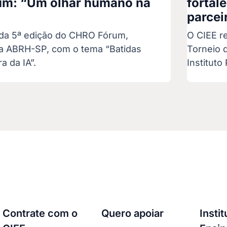
m: “Um olhar humano na
fortal
parcei
a da 5ª edição do CHRO Fórum,
O CIEE re
a ABRH-SP, com o tema “Batidas
Torneio 
 da IA”.
Instituto
Contrate com o
Quero apoiar
Insti