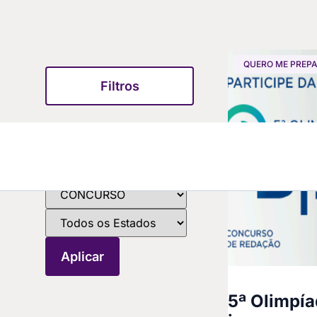
QUERO ME PREP
Filtros
5ª Olimpí