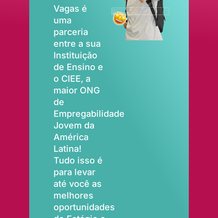
Vagas é
uma
parceria
entre a sua
Instituição
de Ensino e
o CIEE, a
maior ONG
de
Empregabilidade
Jovem da
América
Latina!
Tudo isso é
para levar
até você as
melhores
oportunidades