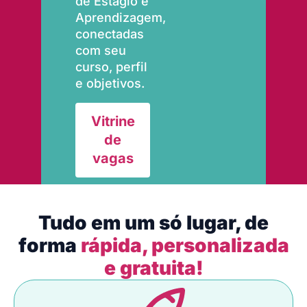
de Estágio e
Aprendizagem,
conectadas
com seu
curso, perfil
e objetivos.
Vitrine
de
vagas
Tudo em um só lugar, de
forma
rápida, personalizada
e gratuita!