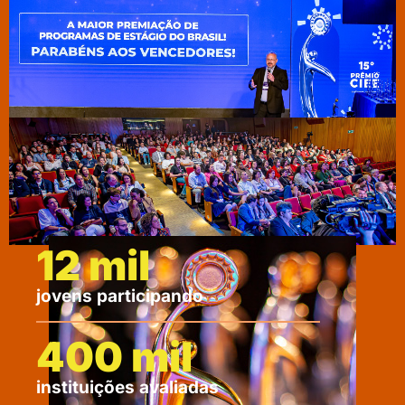
12
 mil
jovens participando
400
 mil
instituições avaliadas