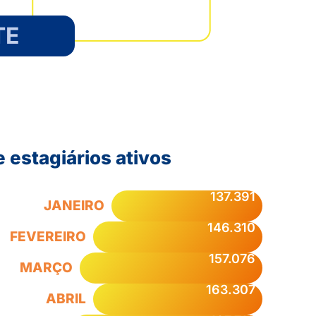
TE
estagiários ativos
137.391
JANEIRO
146.310
FEVEREIRO
157.076
MARÇO
163.307
ABRIL