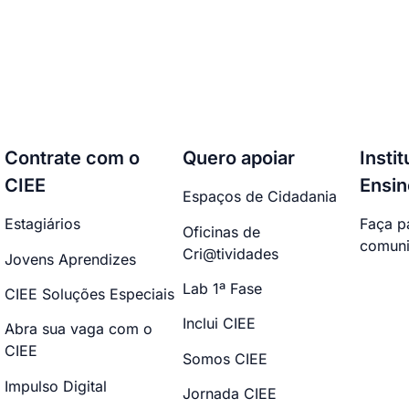
Contrate com o
Quero apoiar
Insti
CIEE
Ensin
Espaços de Cidadania
Estagiários
Faça p
Oficinas de
comuni
Cri@tividades
Jovens Aprendizes
Lab 1ª Fase
CIEE Soluções Especiais
Inclui CIEE
Abra sua vaga com o
CIEE
Somos CIEE
Impulso Digital
Jornada CIEE