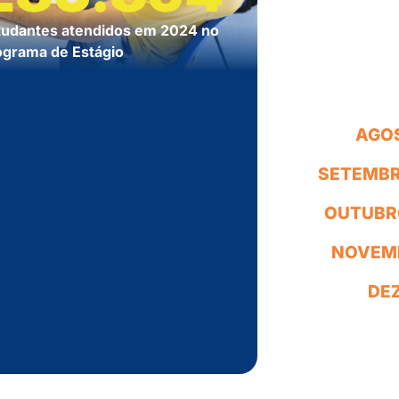
tudantes atendidos em 2024 no
ograma de Estágio
AGO
SETEMB
OUTUBR
NOVEM
DE