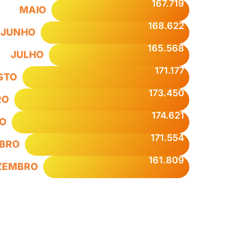
167.719
MAIO
168.622
JUNHO
165.568
JULHO
171.177
STO
173.450
RO
174.621
O
171.554
BRO
161.809
ZEMBRO