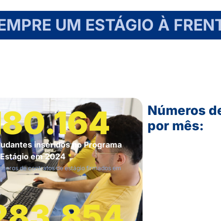
EMPRE UM ESTÁGIO À FREN
Números de 
180.164
por mês:
tudantes inseridos no Programa
 Estágio em 2024
*
meros de contratos de estágio firmados em
4
283.854