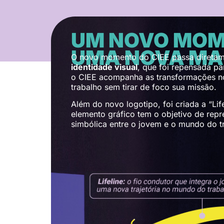
UM NOVO MOM
UMA NOVA M
O novo momento do CIEE passa diretam
identidade visual
, que foi repensada p
o CIEE acompanha as transformações 
Um novo momento uma nova marca
trabalho sem tirar de foco sua missão.
Além do novo logotipo, foi criada a “Lif
elemento gráfico tem o objetivo de rep
simbólica entre o jovem e o mundo do t