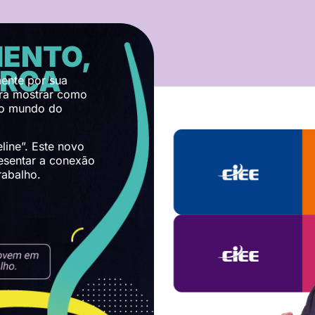
ENTO,
ARCA
ente por sua
ara mostrar como
no mundo do
eline”. Este novo
resentar a conexão
rabalho.