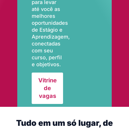
para levar
até você as
melhores
oportunidades
de Estágio e
Aprendizagem,
conectadas
com seu
curso, perfil
e objetivos.
Vitrine
de
vagas
Tudo em um só lugar, de