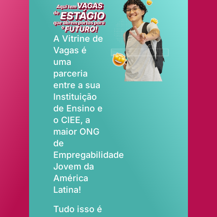
A Vitrine de
Vagas é
uma
parceria
entre a sua
Instituição
de Ensino e
o CIEE, a
maior ONG
de
Empregabilidade
Jovem da
América
Latina!
Tudo isso é