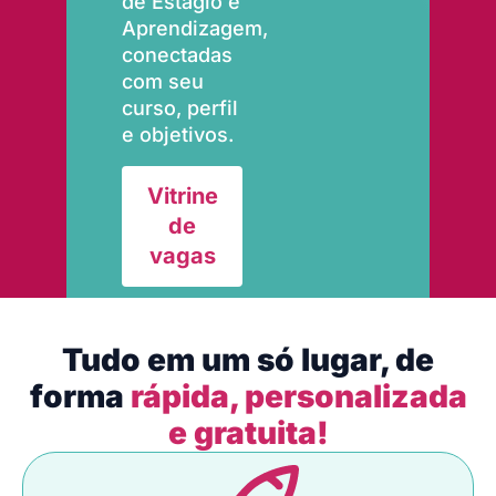
de Estágio e
Aprendizagem,
conectadas
com seu
curso, perfil
e objetivos.
Vitrine
de
vagas
Tudo em um só lugar, de
forma
rápida, personalizada
e gratuita!