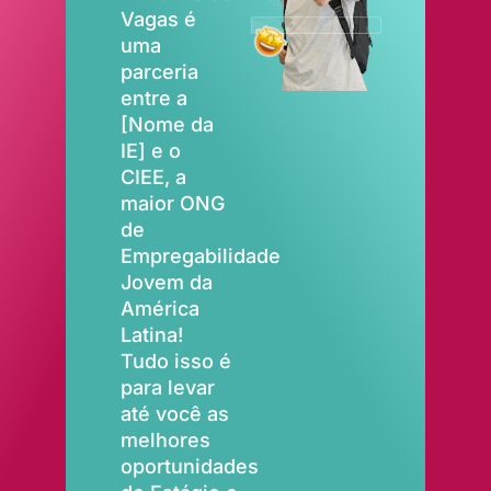
Vagas é
uma
parceria
entre a
[Nome da
IE] e o
CIEE, a
maior ONG
de
Empregabilidade
Jovem da
América
Latina!
Tudo isso é
para levar
até você as
melhores
oportunidades