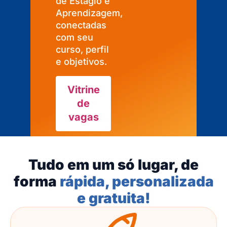
de Estágio e
Aprendizagem,
conectadas
com seu
curso, perfil
e objetivos.
Vitrine
de
vagas
Tudo em um só lugar, de
forma
rápida, personalizada
e gratuita!