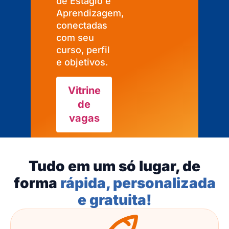
de Estágio e
Aprendizagem,
conectadas
com seu
curso, perfil
e objetivos.
Vitrine
de
vagas
Tudo em um só lugar, de
forma
rápida, personalizada
e gratuita!