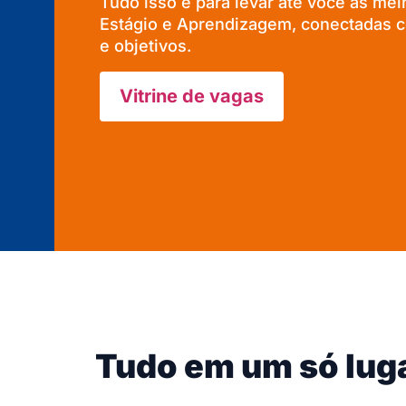
Tudo isso é para levar até você as me
Estágio e Aprendizagem, conectadas co
e objetivos.
Vitrine de vagas
Tudo em um só lug