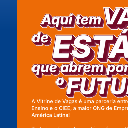
A Vitrine de Vagas é uma parceria entre
Ensino e o CIEE, a maior ONG de Empr
América Latina!