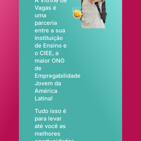
A Vitrine de
Vagas é
uma
parceria
entre a sua
Instituição
de Ensino e
o CIEE, a
maior ONG
de
Empregabilidade
Jovem da
América
Latina!
Tudo isso é
para levar
até você as
melhores