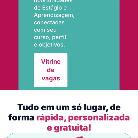
oportunidades
de Estágio e
Aprendizagem,
conectadas
com seu
curso, perfil
e objetivos.
Vitrine
de
vagas
Tudo em um só lugar, de
forma
rápida, personalizada
e gratuita!