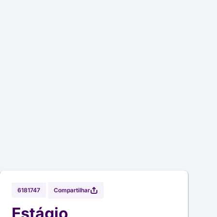
Compartilhar
6181747
Estágio