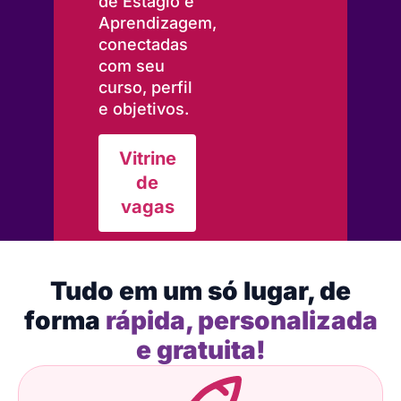
de Estágio e
Aprendizagem,
conectadas
com seu
curso, perfil
e objetivos.
Vitrine
de
vagas
Tudo em um só lugar, de
forma
rápida, personalizada
e gratuita!