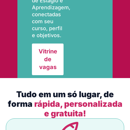
de Estágio e
Aprendizagem,
conectadas
com seu
curso, perfil
e objetivos.
Vitrine
de
vagas
Tudo em um só lugar, de
forma
rápida, personalizada
e gratuita!