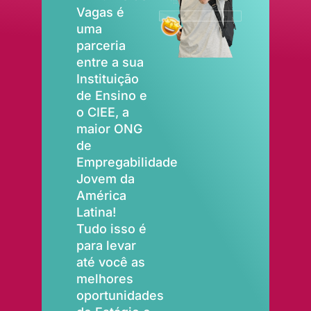
Vagas é
uma
parceria
entre a sua
Instituição
de Ensino e
o CIEE, a
maior ONG
de
Empregabilidade
Jovem da
América
Latina!
Tudo isso é
para levar
até você as
melhores
oportunidades