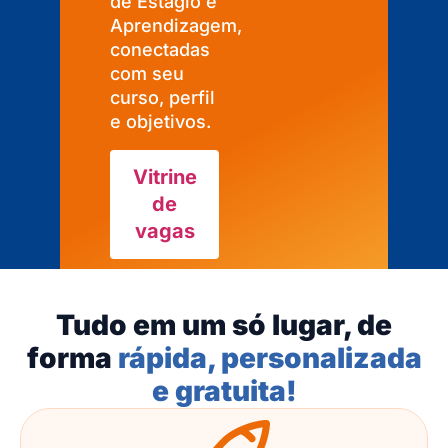
de Estágio e
Aprendizagem,
conectadas
com seu
curso, perfil
e objetivos.
Vitrine
de
vagas
Tudo em um só lugar, de
forma
rápida, personalizada
e gratuita!