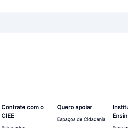
Contrate com o
Quero apoiar
Insti
CIEE
Ensin
Espaços de Cidadania
Estagiários
Faça p