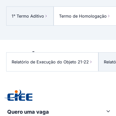
DOCUMENTOS
DA
1° Termo Aditivo
Termo de Homologação
PARCERIA
PRESTAÇÃO
DE
Relatório de Execução do Objeto 21-22
Relat
CONTAS
Quero uma vaga