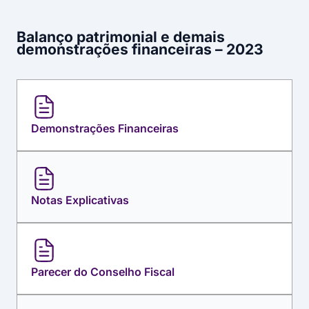
Balanço patrimonial e demais
demonstrações financeiras – 2023
Demonstrações Financeiras
Notas Explicativas
Parecer do Conselho Fiscal