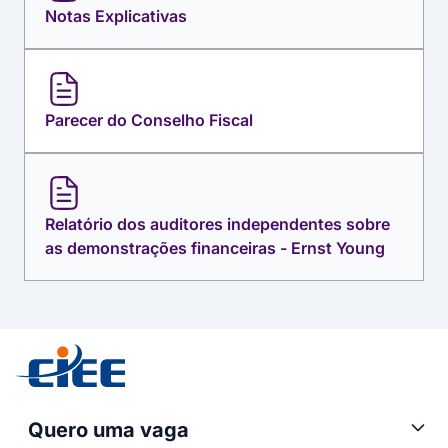
Notas Explicativas
Parecer do Conselho Fiscal
Relatório dos auditores independentes sobre
as demonstrações financeiras - Ernst Young
Quero uma vaga