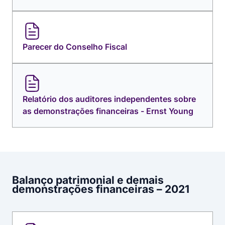
Parecer do Conselho Fiscal
Relatório dos auditores independentes sobre
as demonstrações financeiras - Ernst Young
Balanço patrimonial e demais
demonstrações financeiras – 2021