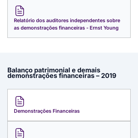
Relatório dos auditores independentes sobre
as demonstrações financeiras - Ernst Young
Balanço patrimonial e demais
demonstrações financeiras – 2019
Demonstrações Financeiras