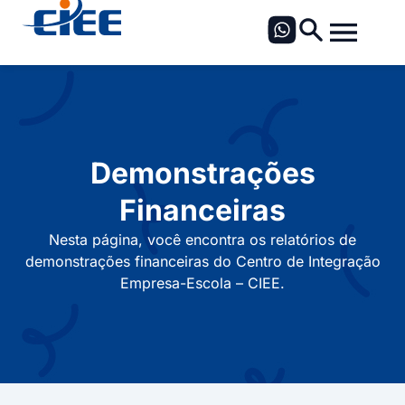
Demonstrações
Financeiras
Nesta página, você encontra os relatórios de
demonstrações financeiras do Centro de Integração
Empresa-Escola – CIEE.