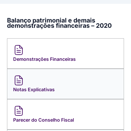
Balanço patrimonial e demais
demonstrações financeiras – 2020
Demonstrações Financeiras
Notas Explicativas
Parecer do Conselho Fiscal