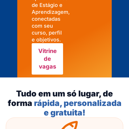
de Estágio e
Aprendizagem,
conectadas
com seu
curso, perfil
e objetivos.
Vitrine
de
vagas
Tudo em um só lugar, de
forma
rápida, personalizada
e gratuita!