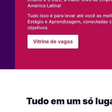
América Latina!
Tudo isso é para levar até você as me
Estágio e Aprendizagem, conectadas co
objetivos.
Vitrine de vagas
Tudo em um só lug