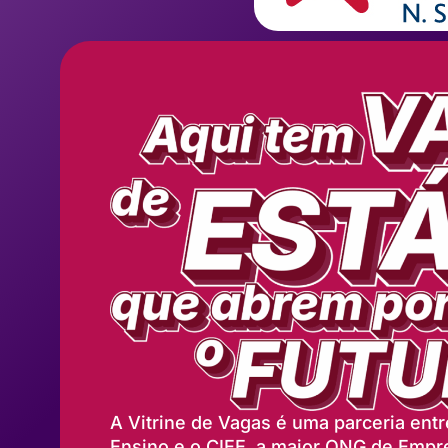
A Vitrine de Vagas é uma parceria entre
Ensino e o CIEE, a maior ONG de Empr